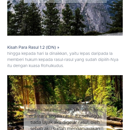
Kisah Para Rasul 1:2 (IDN) »
hingga kepada hari Ia dinaikkan, yaitu lepas daripada Ia
memberi hukum kepada rasul-rasul yang sudah dipilih-Nya
itu dengan kuasa Rohulkudus.