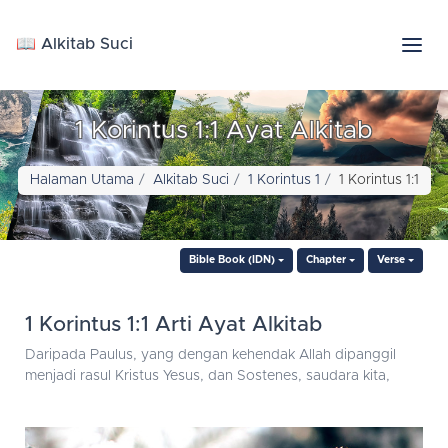
📖 Alkitab Suci
1 Korintus 1:1 Ayat Alkitab
Halaman Utama
Alkitab Suci
1 Korintus 1
1 Korintus 1:1
Bible Book (IDN)
Chapter
Verse
1 Korintus 1:1 Arti Ayat Alkitab
Daripada Paulus, yang dengan kehendak Allah dipanggil
menjadi rasul Kristus Yesus, dan Sostenes, saudara kita,