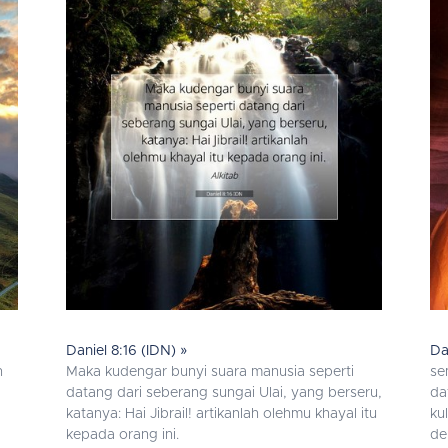
Daniel 8:16 (IDN) »
Da
n
Maka kudengar bunyi suara manusia seperti
se
datang dari seberang sungai Ulai, yang berseru,
da
katanya: Hai Jibrail! artikanlah olehmu khayal itu
ku
kepada orang ini.
de