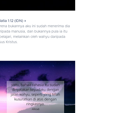
latia 1:12 (IDN) »
rena bukannya aku ini sudah menerima dia
ripada manusia, dan bukannya pula ia itu
pelajari, melainkan oleh wahyu daripada
sus Kristus.