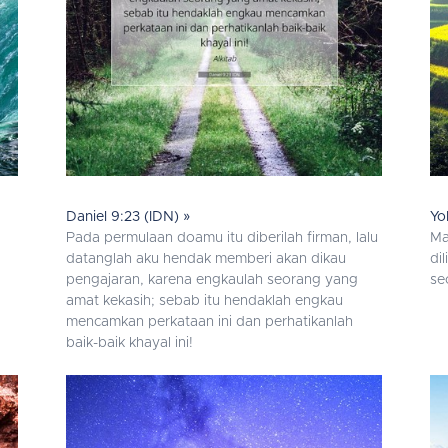
Daniel 9:23 (IDN) »
Yo
Pada permulaan doamu itu diberilah firman, lalu
Ma
datanglah aku hendak memberi akan dikau
di
pengajaran, karena engkaulah seorang yang
se
amat kekasih; sebab itu hendaklah engkau
mencamkan perkataan ini dan perhatikanlah
baik-baik khayal ini!