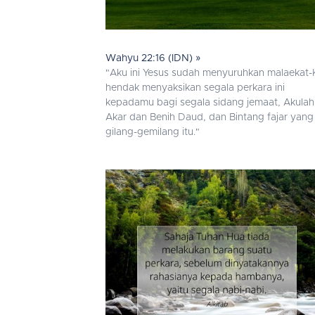
Wahyu 22:16 (IDN) »
"Aku ini Yesus sudah menyuruhkan malaekat-
hendak menyaksikan segala perkara ini
kepadamu bagi segala sidang jemaat, Akulah
Akar dan Benih Daud, dan Bintang fajar yang
gilang-gemilang itu."