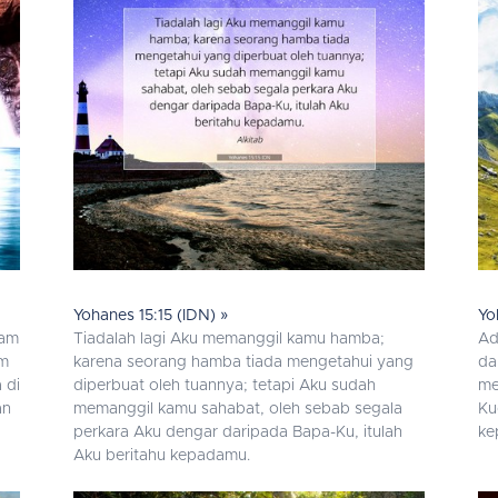
Yohanes 15:15 (IDN) »
Yo
lam
Tiadalah lagi Aku memanggil kamu hamba;
Ad
am
karena seorang hamba tiada mengetahui yang
da
 di
diperbuat oleh tuannya; tetapi Aku sudah
me
an
memanggil kamu sahabat, oleh sebab segala
Ku
perkara Aku dengar daripada Bapa-Ku, itulah
ke
Aku beritahu kepadamu.