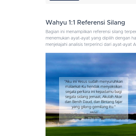
Wahyu 1:1 Referensi Silang
Bagian ini menampilkan referensi silang ter
menemukan ayat-ayat yang dipilih dengan hat
menjelajahi analisis terperinci dari ayat-aya