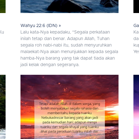
Wahyu 22:6 (IDN) »
Ga
Ku
Lalu kata-Nya kepadaku, "Segala perkataan
Ka
inilah tetap dan benar. Adapun Allah, Tuhan
da
segala roh nabi-nabi itu, sudah menyuruhkan
ku
malaekat-Nya akan menunjukkan kepada segala
Ye
hamba-Nya barang yang tak dapat tiada akan
jadi kelak dengan segeranya.