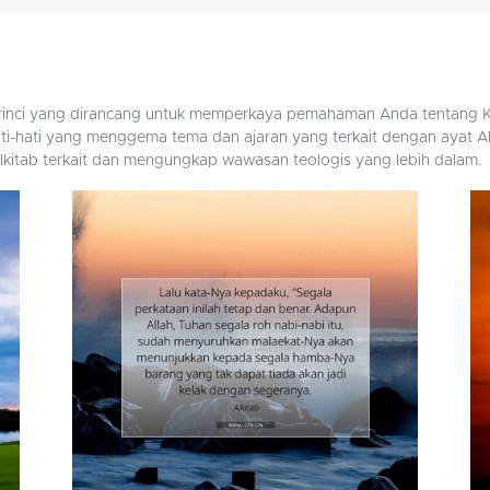
perinci yang dirancang untuk memperkaya pemahaman Anda tentang Ki
i-hati yang menggema tema dan ajaran yang terkait dengan ayat Alk
t Alkitab terkait dan mengungkap wawasan teologis yang lebih dalam.