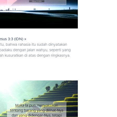
esus 3:3 (IDN) »
itu, bahwa rahasia itu sudah dinyatakan
padaku dengan jalan wahyu, seperti yang
lah kusuratkan di atas dengan ringkasnya.