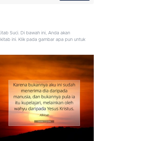
tab Suci. Di bawah ini, Anda akan
itab ini. Klik pada gambar apa pun untuk