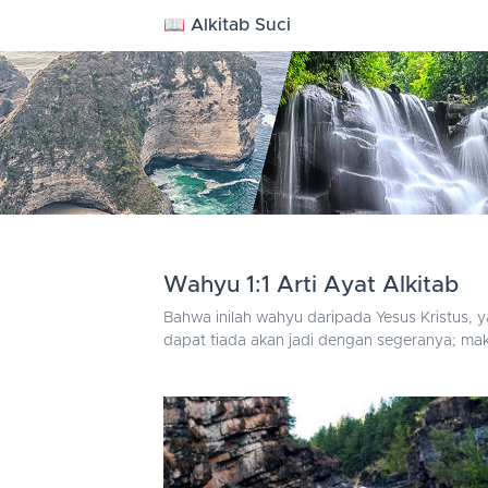
📖 Alkitab Suci
Wahyu 1:1 Arti Ayat Alkitab
Bahwa inilah wahyu daripada Yesus Kristus,
dapat tiada akan jadi dengan segeranya; m