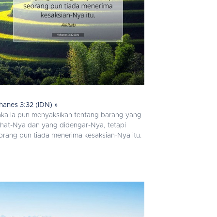
hanes 3:32 (IDN) »
ka Ia pun menyaksikan tentang barang yang
lihat-Nya dan yang didengar-Nya, tetapi
orang pun tiada menerima kesaksian-Nya itu.