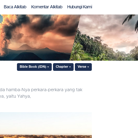
Baca Alkitab
Komentar Alkitab
Hubungi Kami
Bible Book (IDN)
Chapter
Verse
ada hamba-Nya perkara-perkara yang tak
a, yaitu Yahya,