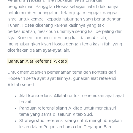
Penafsiran Hosea 1:1 membukakan tema cinta dan
penghakiman. Panggilan Hosea sebagai nabi tidak hanya
untuk memberi peringatan, tetapi juga mengajak bangsa
Israel untuk kembali kepada hubungan yang benar dengan
Tuhan.
Hosea
dikenang karena kasihnya yang tak
berkesudahan, meskipun umatnya sering kali berpaling dari-
Nya. Konsep ini muncul berulang kali dalam Alkitab,
menghubungkan kisah Hosea dengan tema kasih ilahi yang
diceritakan dalam ayat-ayat lain.
Bantuan Alat Referensi Alkitab
Untuk memudahkan pemahaman tema dan konteks dari
Hosea 1:1 serta ayat-ayat lainnya, gunakan alat referensi
Alkitab seperti:
Alat
konkordansi Alkitab
untuk menemukan ayat-ayat
terkait.
Panduan referensi silang Alkitab
untuk menelusuri
tema yang sama di seluruh Kitab Suci.
Strategi studi referensi silang
untuk menghubungkan
kisah dalam Perjanjian Lama dan Perjanjian Baru.