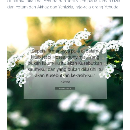
dilihatnya akan hal Yehuda dan Yeruzalem pada zaman Uzia
dan Yotam dan Akhaz dan Yehizkia, raja-raja orang Yehuda.