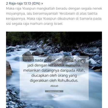
2 Raja-raja 13:13 (IDN) »
Maka raja Yoaspun mangkatlah beradu dengan segala nenek
moyangnya, lalu bersemayamlah Yerobeam di atas takhta
kerajaannya. Maka raja Yoaspun dikuburkan di Samaria pada
sisi segala raja marhum orang Israel.