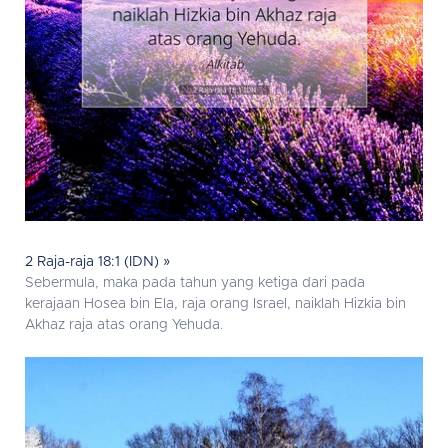
2 Raja-raja 18:1 (IDN) »
Sebermula, maka pada tahun yang ketiga dari pada
kerajaan Hosea bin Ela, raja orang Israel, naiklah Hizkia bin
Akhaz raja atas orang Yehuda.