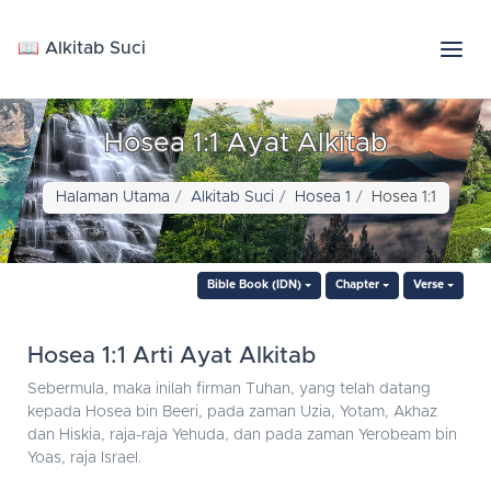
📖 Alkitab Suci
Hosea 1:1 Ayat Alkitab
Halaman Utama
Alkitab Suci
Hosea 1
Hosea 1:1
Bible Book (IDN)
Chapter
Verse
Hosea 1:1 Arti Ayat Alkitab
Sebermula, maka inilah firman Tuhan, yang telah datang
kepada Hosea bin Beeri, pada zaman Uzia, Yotam, Akhaz
dan Hiskia, raja-raja Yehuda, dan pada zaman Yerobeam bin
Yoas, raja Israel.