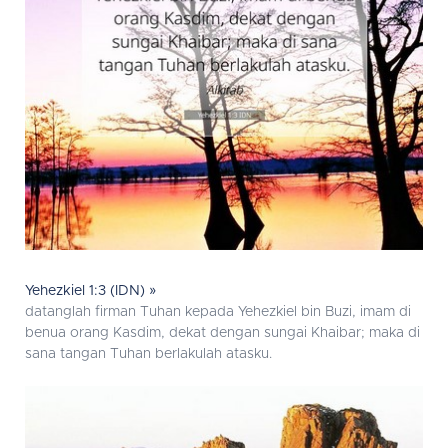
Yehezkiel 1:3 (IDN) »
datanglah firman Tuhan kepada Yehezkiel bin Buzi, imam di
benua orang Kasdim, dekat dengan sungai Khaibar; maka di
sana tangan Tuhan berlakulah atasku.