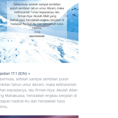
jadian 17:1 (IDN) »
bermula, setelah sampai sembilan puluh
mbilan tahun umur Abram, maka kelihatanlah
han kepadanya, lalu firman-Nya: Akulah Allah
ng Mahakuasa; hendaklah engkau berjalan di
dapan hadirat-Ku dan hendaklah tulus
timu,