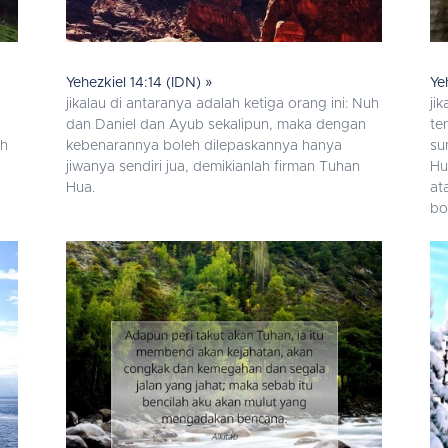
Yehezkiel 14:14 (IDN) »
Ye
jikalau di antaranya adalah ketiga orang ini: Nuh
ji
dan Daniel dan Ayub sekalipun, maka dengan
te
ah
kebenarannya boleh dilepaskannya hanya
su
jiwanya sendiri jua, demikianlah firman Tuhan
Hu
Hua.
at
bo