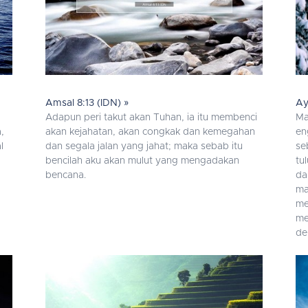
Amsal 8:13 (IDN) »
Ay
Adapun peri takut akan Tuhan, ia itu membenci
Ma
,
akan kejahatan, akan congkak dan kemegahan
en
l
dan segala jalan yang jahat; maka sebab itu
se
bencilah aku akan mulut yang mengadakan
tu
bencana.
da
ma
me
me
de