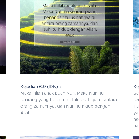
Kejadian 6:9 (IDN) »
Ke
,
Maka inilah anak buah Nuh. Maka Nuh itu
Se
seorang yang benar dan tulus hatinya di antara
se
orang zamannya, dan Nuh itu hidup dengan
Tu
Allah.
ya
ha
ha