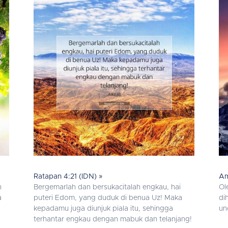
Ratapan 4:21 (IDN) »
Am
h
Bergemarlah dan bersukacitalah engkau, hai
Ol
a
puteri Edom, yang duduk di benua Uz! Maka
di
kepadamu juga diunjuk piala itu, sehingga
un
terhantar engkau dengan mabuk dan telanjang!