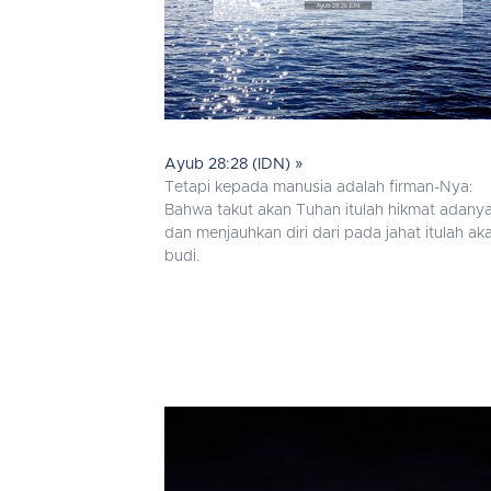
Ayub 28:28 (IDN) »
Tetapi kepada manusia adalah firman-Nya:
Bahwa takut akan Tuhan itulah hikmat adanya
dan menjauhkan diri dari pada jahat itulah aka
budi.