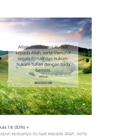
kas 1:6 (IDN) »
apun keduanya itu taat kepada Allah, serta