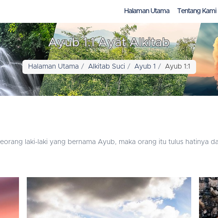
Halaman Utama
Tentang Kami
Ayub 1:1 Ayat Alkitab
Halaman Utama
Alkitab Suci
Ayub 1
Ayub 1:1
orang laki-laki yang bernama Ayub, maka orang itu tulus hatinya dan