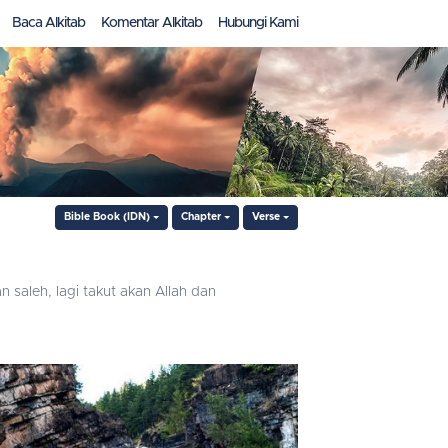
Baca Alkitab
Komentar Alkitab
Hubungi Kami
Bible Book (IDN)
Chapter
Verse
 saleh, lagi takut akan Allah dan