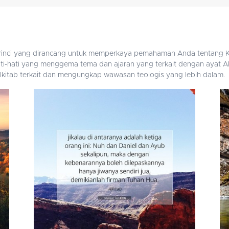
perinci yang dirancang untuk memperkaya pemahaman Anda tentang Ki
i-hati yang menggema tema dan ajaran yang terkait dengan ayat Alk
t Alkitab terkait dan mengungkap wawasan teologis yang lebih dalam.