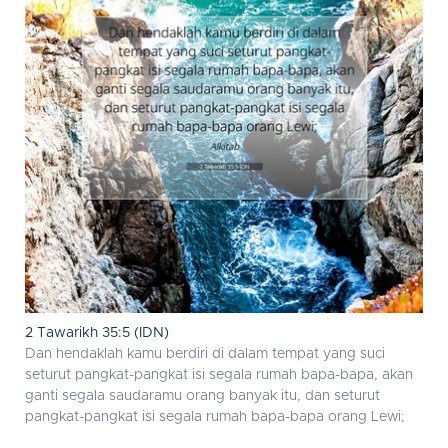
2 Tawarikh 35:5 (IDN)
Dan hendaklah kamu berdiri di dalam tempat yang suci
seturut pangkat-pangkat isi segala rumah bapa-bapa, akan
ganti segala saudaramu orang banyak itu, dan seturut
pangkat-pangkat isi segala rumah bapa-bapa orang Lewi;