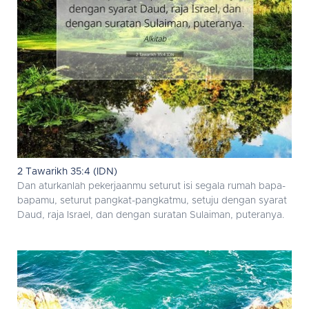
2 Tawarikh 35:4 (IDN)
Dan aturkanlah pekerjaanmu seturut isi segala rumah bapa-
bapamu, seturut pangkat-pangkatmu, setuju dengan syarat
Daud, raja Israel, dan dengan suratan Sulaiman, puteranya.