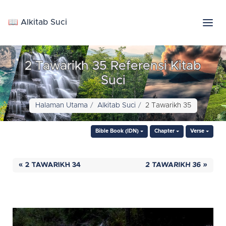
📖 Alkitab Suci
2 Tawarikh 35 Referensi Kitab
Suci
Halaman Utama
Alkitab Suci
2 Tawarikh 35
Bible Book (IDN)
Chapter
Verse
« 2 TAWARIKH 34
2 TAWARIKH 36 »