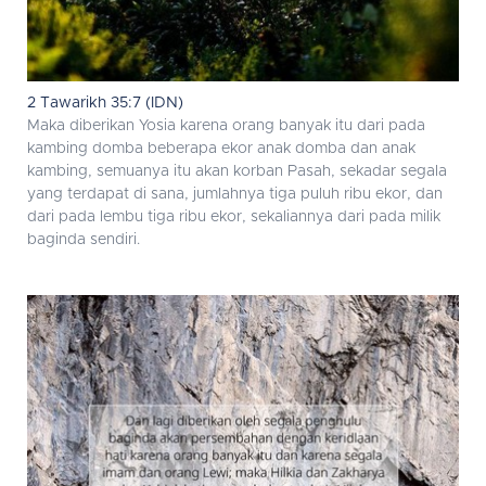
2 Tawarikh 35:7 (IDN)
Maka diberikan Yosia karena orang banyak itu dari pada
kambing domba beberapa ekor anak domba dan anak
kambing, semuanya itu akan korban Pasah, sekadar segala
yang terdapat di sana, jumlahnya tiga puluh ribu ekor, dan
dari pada lembu tiga ribu ekor, sekaliannya dari pada milik
baginda sendiri.