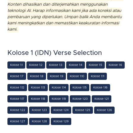
Konten dihasilkan dan diterjemahkan menggunakan
teknologi AI. Harap informasikan kami jika ada koreksi atau
pembaruan yang diperlukan. Umpan balik Anda membantu
kami meningkatkan dan memastikan keakuratan informasi
kami.
Kolose 1 (IDN) Verse Selection
Kolose 1:1
Kolose 1:2
Kolose 1:3
Kolose 1:4
Kolose 1:5
Kolose 1:6
Kolose 1:7
Kolose 1:8
Kolose 1:9
Kolose 1:10
Kolose 1:11
Kolose 1:12
Kolose 1:13
Kolose 1:14
Kolose 1:15
Kolose 1:16
Kolose 1:17
Kolose 1:18
Kolose 1:19
Kolose 1:20
Kolose 1:21
Kolose 1:22
Kolose 1:23
Kolose 1:24
Kolose 1:25
Kolose 1:26
Kolose 1:27
Kolose 1:28
Kolose 1:29