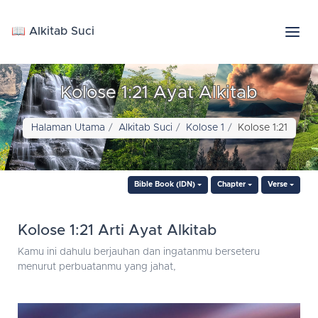
📖 Alkitab Suci
Kolose 1:21 Ayat Alkitab
Halaman Utama
Alkitab Suci
Kolose 1
Kolose 1:21
Bible Book (IDN)
Chapter
Verse
Kolose 1:21 Arti Ayat Alkitab
Kamu ini dahulu berjauhan dan ingatanmu berseteru
menurut perbuatanmu yang jahat,