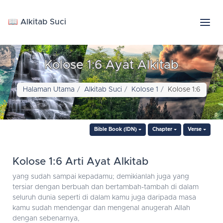
📖 Alkitab Suci
Kolose 1:6 Ayat Alkitab
Halaman Utama
Alkitab Suci
Kolose 1
Kolose 1:6
Bible Book (IDN)
Chapter
Verse
Kolose 1:6 Arti Ayat Alkitab
yang sudah sampai kepadamu; demikianlah juga yang
tersiar dengan berbuah dan bertambah-tambah di dalam
seluruh dunia seperti di dalam kamu juga daripada masa
kamu sudah mendengar dan mengenal anugerah Allah
dengan sebenarnya,