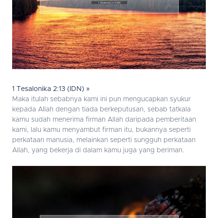
1 Tesalonika 2:13 (IDN) »
Maka itulah sebabnya kami ini pun mengucapkan syukur
kepada Allah dengan tiada berkeputusan, sebab tatkala
kamu sudah menerima firman Allah daripada pemberitaan
kami, lalu kamu menyambut firman itu, bukannya seperti
perkataan manusia, melainkan seperti sungguh perkataan
Allah, yang bekerja di dalam kamu juga yang beriman.