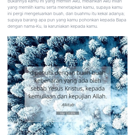
Bukannya kamu ini yang memilih Aku, melainkan Aku inilah
yang memilih kamu serta menetapkan kamu, supaya kamu
ini pergi mengeluarkan buah, dan buahmu itu kekal adanya;
supaya barang apa pun yang kamu pohonkan kepada Bapa
dengan nama-Ku, Ia karuniakan kepada kamu.