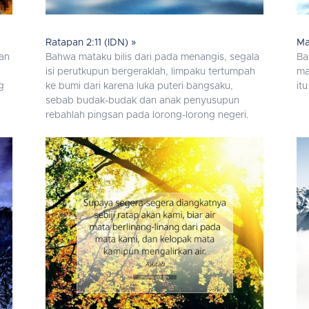
Ratapan 2:11 (IDN) »
Ma
dan
Bahwa mataku bilis dari pada menangis, segala
Ba
isi perutkupun bergeraklah, limpaku tertumpah
ma
g
ke bumi dari karena luka puteri bangsaku,
it
sebab budak-budak dan anak penyusupun
rebahlah pingsan pada lorong-lorong negeri.