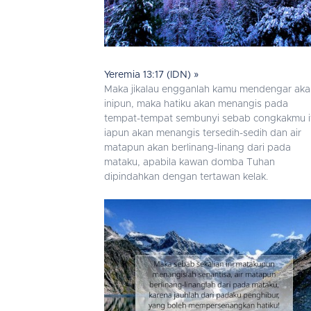
Yeremia 13:17 (IDN) »
Maka jikalau engganlah kamu mendengar aka
inipun, maka hatiku akan menangis pada
tempat-tempat sembunyi sebab congkakmu i
iapun akan menangis tersedih-sedih dan air
matapun akan berlinang-linang dari pada
mataku, apabila kawan domba Tuhan
dipindahkan dengan tertawan kelak.