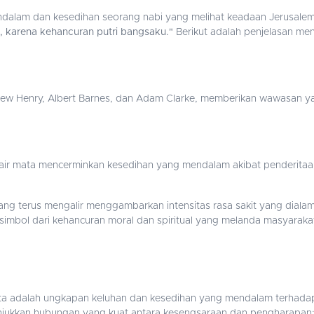
dalam dan kesedihan seorang nabi yang melihat keadaan Jerusalem
i, karena kehancuran putri bangsaku."
Berikut adalah penjelasan men
hew Henry, Albert Barnes, dan Adam Clarke, memberikan wawasan y
 mata mencerminkan kesedihan yang mendalam akibat penderitaan
ng terus mengalir menggambarkan intensitas rasa sakit yang dialami
 simbol dari kehancuran moral dan spiritual yang melanda masyaraka
ta adalah ungkapan keluhan dan kesedihan yang mendalam terhada
ukkan hubungan yang kuat antara kesengsaraan dan pengharapan; d