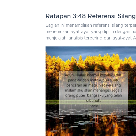
Ratapan 3:48 Referensi Silang
Bagian ini menampilkan referensi silang ter
menemukan ayat-ayat yang dipilih dengan hat
menjelajahi analisis terperinci dari ayat-aya