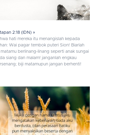
tapan 2:18 (IDN) »
hwa hati mereka itu menangislah kepada
han: Wai pagar tembok puteri Sion! Biarlah
r matamu berlinang-linang seperti anak sungai
da siang dan malam! janganlah engkau
rsenang; biji matamupun jangan berhenti!