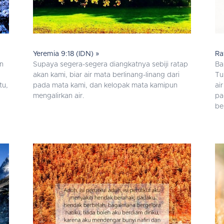
Yeremia 9:18 (IDN) »
Ra
n
Supaya segera-segera diangkatnya sebiji ratap
Ba
akan kami, biar air mata berlinang-linang dari
Tu
tu,
pada mata kami, dan kelopak mata kamipun
ai
mengalirkan air.
pa
be