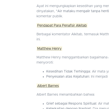
Ayat ini mengungkapkan kesedihan yang men
dinyatakan,
"Air mataku mengalir tanpa hent
komentar publik.
Pendapat Para Penafsir Alkitab
Berbagai komentator Alkitab, termasuk Matt
ini.
Matthew Henry
Matthew Henry menggambarkan bagaimana air
menyoroti:
Kesedihan Tidak Terhingga:
Air mata ya
Penyesalan atas Kejatuhan:
Ini menjadi
Albert Barnes
Albert Barnes menambahkan bahwa:
Grief sebagai Respons Spiritual:
Air ma
Keterkaitan dengan Nashiat:
Dia menunj