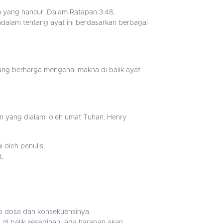
 yang hancur. Dalam Ratapan 3:48,
dalam tentang ayat ini berdasarkan berbagai
ang berharga mengenai makna di balik ayat
 yang dialami oleh umat Tuhan. Henry
 oleh penulis.
t.
p dosa dan konsekuensinya.
i balik kesedihan, ada harapan akan