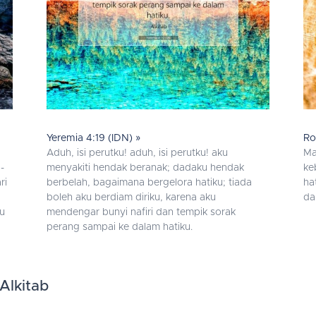
Yeremia 4:19 (IDN) »
Ro
Aduh, isi perutku! aduh, isi perutku! aku
Ma
-
menyakiti hendak beranak; dadaku hendak
ke
ri
berbelah, bagaimana bergelora hatiku; tiada
ha
boleh aku berdiam diriku, karena aku
da
u
mendengar bunyi nafiri dan tempik sorak
perang sampai ke dalam hatiku.
Alkitab