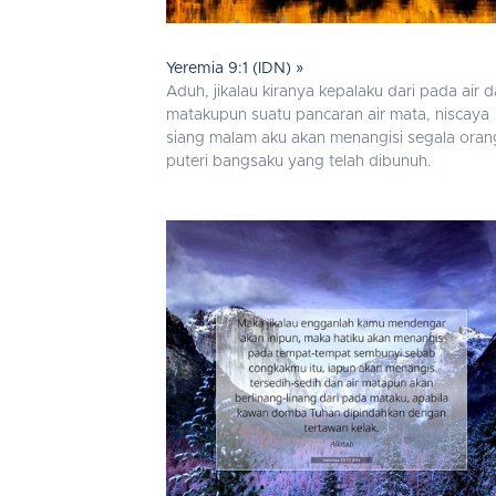
Yeremia 9:1 (IDN) »
Aduh, jikalau kiranya kepalaku dari pada air 
matakupun suatu pancaran air mata, niscaya
siang malam aku akan menangisi segala oran
puteri bangsaku yang telah dibunuh.