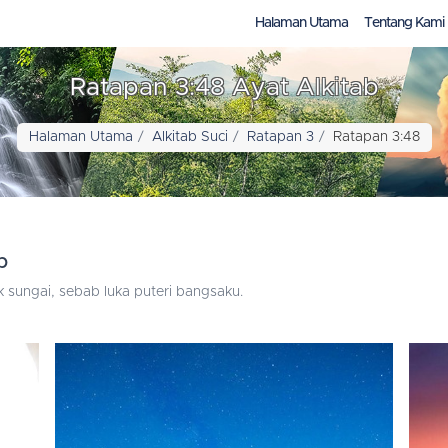
Halaman Utama
Tentang Kami
Ratapan 3:48 Ayat Alkitab
Halaman Utama
Alkitab Suci
Ratapan 3
Ratapan 3:48
b
ak sungai, sebab luka puteri bangsaku.