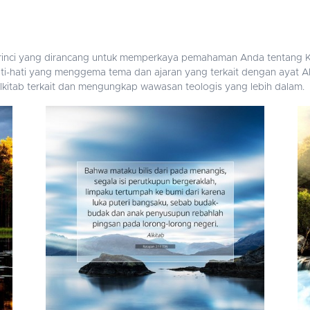
perinci yang dirancang untuk memperkaya pemahaman Anda tentang Ki
i-hati yang menggema tema dan ajaran yang terkait dengan ayat Alk
t Alkitab terkait dan mengungkap wawasan teologis yang lebih dalam.