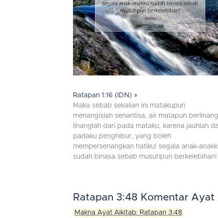
Ratapan 1:16 (IDN) »
Maka sebab sekalian ini matakupun
menangislah senantisa, air matapun berlinang
linanglah dari pada mataku, karena jauhlah da
padaku penghibur, yang boleh
mempersenangkan hatiku! segala anak-anakk
sudah binasa sebab musuhpun berkelebihan!
Ratapan 3:48 Komentar Ayat 
Makna Ayat Alkitab: Ratapan 3:48