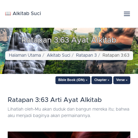
📖 Alkitab Suci
Ratapan 3:63 Ayat Alkitab
Halaman Utama
Alkitab Suci
Ratapan 3
Ratapan 3:63
Bible Book (IDN)
Chapter
Verse
Ratapan 3:63 Arti Ayat Alkitab
Lihatlah oleh-Mu akan duduk dan bangun mereka itu; bahwa
aku menjadi baginya akan permainannya.