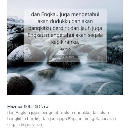
Mazmur 139:2 (IDN) »
dan Engkau juga mengetahui akan dudukku dan akan
bangkitku berdiri; dari jauh juga Engkau mengetahui akan
segala kepikiranku.