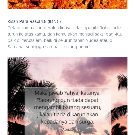
Kisah Para Rasul 1:8 (IDN) »
Tetapi kamu akan beroleh kuasa kelak apabila Rohulkudus
turun ke atas kamu, dan kamu akan menjadi saksi bagi-Ku,
baik di Yeruzalem, baik di seluruh tanah Yudea atau di
Samaria, sehingga sampai ke ujung bumi."