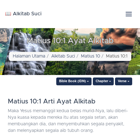
📖 Alkitab Suci
Matius 10:1 Ayat Alkitab
Halaman Utama
Alkitab Suci
Matius 10
Matius 10:1
Bible Book (IDN)
Chapter
Verse
Matius 10:1 Arti Ayat Alkitab
Maka Yesus memanggil kedua belas murid-Nya, lalu diberi-
Nya kuasa kepada mereka itu atas segala setan, akan
membuangkan dia, dan menyembuhkan segala penyakit,
dan melenyapkan segala aib tubuh orang.