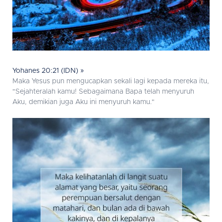
Yohanes 20:21 (IDN) »
Maka Yesus pun mengucapkan sekali lagi kepada mereka itu,
"Sejahteralah kamu! Sebagaimana Bapa telah menyuruh
Aku, demikian juga Aku ini menyuruh kamu."