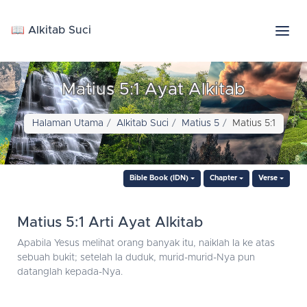
📖 Alkitab Suci
Matius 5:1 Ayat Alkitab
Halaman Utama
Alkitab Suci
Matius 5
Matius 5:1
Bible Book (IDN)
Chapter
Verse
Matius 5:1 Arti Ayat Alkitab
Apabila Yesus melihat orang banyak itu, naiklah Ia ke atas
sebuah bukit; setelah Ia duduk, murid-murid-Nya pun
datanglah kepada-Nya.