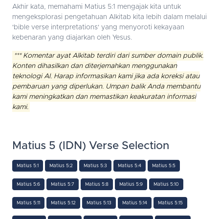
Akhir kata, memahami Matius 5:1 mengajak kita untuk
mengeksplorasi pengetahuan Alkitab kita lebih dalam melalui
'bible verse interpretations' yang menyoroti kekayaan
kebenaran yang diajarkan oleh Yesus.
*** Komentar ayat Alkitab terdiri dari sumber domain publik.
Konten dihasilkan dan diterjemahkan menggunakan
teknologi AI. Harap informasikan kami jika ada koreksi atau
pembaruan yang diperlukan. Umpan balik Anda membantu
kami meningkatkan dan memastikan keakuratan informasi
kami.
Matius 5 (IDN) Verse Selection
Matius 5:1
Matius 5:2
Matius 5:3
Matius 5:4
Matius 5:5
Matius 5:6
Matius 5:7
Matius 5:8
Matius 5:9
Matius 5:10
Matius 5:11
Matius 5:12
Matius 5:13
Matius 5:14
Matius 5:15