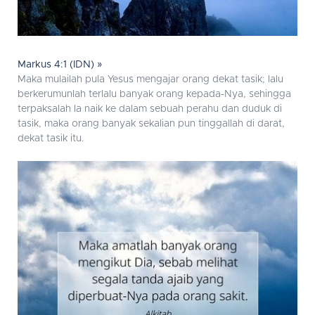
Markus 4:1 (IDN) »
Maka mulailah pula Yesus mengajar orang dekat tasik; lalu
berkerumunlah terlalu banyak orang kepada-Nya, sehingga
terpaksalah Ia naik ke dalam sebuah perahu dan duduk di
tasik, maka orang banyak sekalian pun tinggallah di darat,
dekat tasik itu.